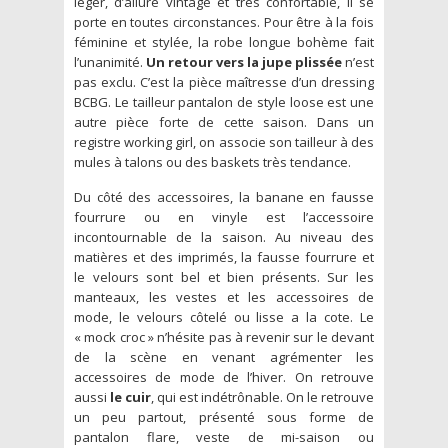
léger, d’allure vintage et très confortable, il se
porte en toutes circonstances. Pour être à la fois
féminine et stylée, la robe longue bohème fait
l’unanimité.
Un retour vers la jupe plissée
n’est
pas exclu. C’est la pièce maîtresse d’un dressing
BCBG. Le tailleur pantalon de style loose est une
autre pièce forte de cette saison. Dans un
registre working girl, on associe son tailleur à des
mules à talons ou des baskets très tendance.
Du côté des accessoires, la banane en fausse
fourrure ou en vinyle est l’accessoire
incontournable de la saison. Au niveau des
matières et des imprimés, la fausse fourrure et
le velours sont bel et bien présents. Sur les
manteaux, les vestes et les accessoires de
mode, le velours côtelé ou lisse a la cote. Le
« mock croc » n’hésite pas à revenir sur le devant
de la scène en venant agrémenter les
accessoires de mode de l’hiver. On retrouve
aussi
le cuir
, qui est indétrônable. On le retrouve
un peu partout, présenté sous forme de
pantalon flare, veste de mi-saison ou