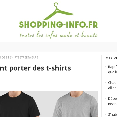
DES T-SHIRTS STREETWEAR ?
MES D
t porter des t-shirts
Baptê
que 
Chaus
allie
Décou
Insti
S’hab