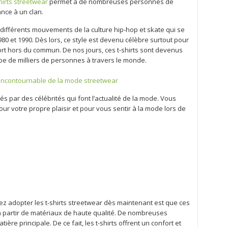
hirts streetwear
permet à de nombreuses personnes de
ance à un clan.
e différents mouvements de la culture hip-hop et skate qui se
80 et 1990. Dès lors, ce style est devenu célèbre surtout pour
rt hors du commun. De nos jours, ces t-shirts sont devenus
e de milliers de personnes à travers le monde.
n incontournable de la mode streetwear
és par des célébrités qui font l’actualité de la mode. Vous
 votre propre plaisir et pour vous sentir à la mode lors de
z adopter les t-shirts streetwear dès maintenant est que ces
 partir de matériaux de haute qualité. De nombreuses
ère principale. De ce fait, les t-shirts offrent un confort et