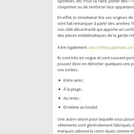
sportives, etc. Pour ce faire, porter des
t-s
s’exprimer ou de renforcer leur apparten
En effet, le streetwear tire ses origines d
sont fait remarquer à partir des années 19
son côté décontracté qui apporte un confo
des pièces emblématiques de la garde-rob
A lire également :
Les t-shirts japonais, u
Ils sont très en vogue et sont souvent port
pouvez donc en dénicher quelques-uns pour
vos sorties :
Entre amis ;
À la plage ;
Au resto ;
Et même au boulot.
Une autre raison pour laquelle vous pouve
vêtements sont généralement fabriqués à
marques utilisent le coton épais comme mati