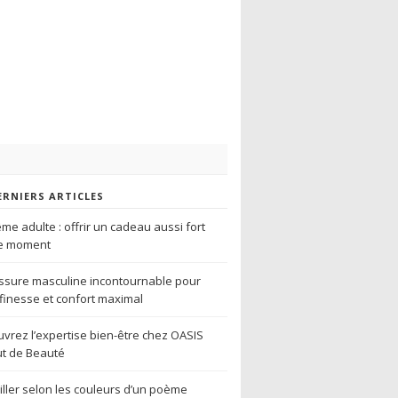
ERNIERS ARTICLES
me adulte : offrir un cadeau aussi fort
le moment
sure masculine incontournable pour
r finesse et confort maximal
vrez l’expertise bien-être chez OASIS
tut de Beauté
iller selon les couleurs d’un poème