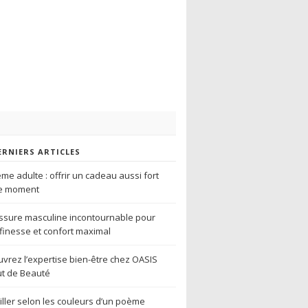
ERNIERS ARTICLES
me adulte : offrir un cadeau aussi fort
le moment
sure masculine incontournable pour
r finesse et confort maximal
vrez l’expertise bien-être chez OASIS
tut de Beauté
iller selon les couleurs d’un poème