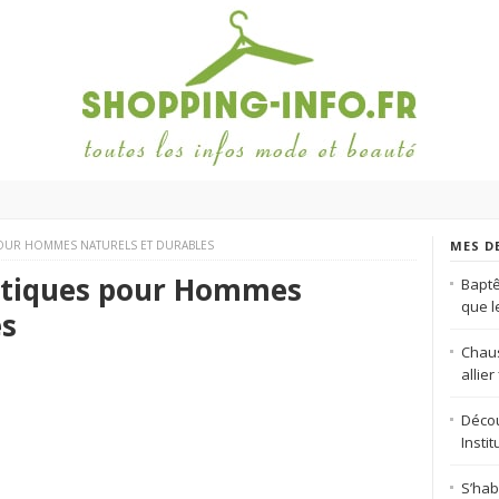
OUR HOMMES NATURELS ET DURABLES
MES D
tiques pour Hommes
Baptê
que 
es
Chaus
allie
Décou
Insti
S’hab