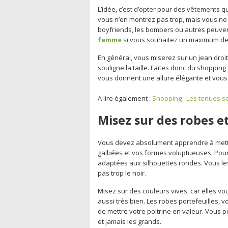
L’idée, c’est d’opter pour des vêtements qu
vous n’en montrez pas trop, mais vous ne
boyfriends, les bombers ou autres peuvent
femme
si vous souhaitez un maximum de 
En général, vous miserez sur un jean droit
souligne la taille. Faites donc du shopping
vous donnent une allure élégante et vous 
A lire également :
Shopping : Les tenues s
Misez sur des robes e
Vous devez absolument apprendre à mettr
galbées et vos formes voluptueuses. Pour
adaptées aux silhouettes rondes. Vous les
pas trop le noir.
Misez sur des couleurs vives, car elles vo
aussi très bien. Les robes portefeuilles, 
de mettre votre poitrine en valeur. Vous p
et jamais les grands.