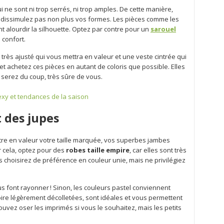
i ne sont ni trop serrés, ni trop amples. De cette manière,
 dissimulez pas non plus vos formes. Les pièces comme les
 alourdir la silhouette. Optez par contre pour un
sarouel
confort.
 très ajusté qui vous mettra en valeur et une veste cintrée qui
 et achetez ces pièces en autant de coloris que possible. Elles
serez du coup, très sûre de vous.
exy et tendances de la saison
t des jupes
e en valeur votre taille marquée, vos superbes jambes
 cela, optez pour des
robes taille empire
, car elles sont très
 choisirez de préférence en couleur unie, mais ne privilégiez
us font rayonner ! Sinon, les couleurs pastel conviennent
voire légèrement décolletées, sont idéales et vous permettent
ouvez oser les imprimés si vous le souhaitez, mais les petits