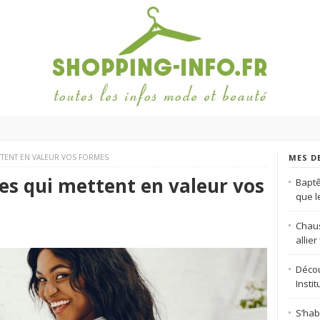
TTENT EN VALEUR VOS FORMES
MES D
es qui mettent en valeur vos
Baptê
que 
Chaus
allie
Décou
Insti
S’hab