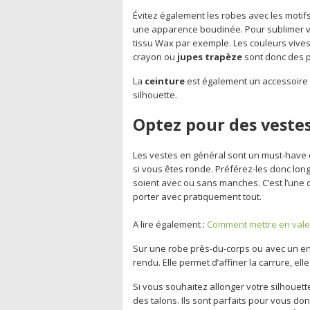
Évitez également les robes avec les motif
une apparence boudinée. Pour sublimer v
tissu Wax par exemple. Les couleurs vives
crayon ou
jupes trapèze
sont donc des pi
La
ceinture
est également un accessoire i
silhouette.
Optez pour des vestes
Les vestes en général sont un must-have 
si vous êtes ronde. Préférez-les donc long
soient avec ou sans manches. C’est l’une 
porter avec pratiquement tout.
A lire également :
Comment mettre en valeu
Sur une robe près-du-corps ou avec un en
rendu. Elle permet d’affiner la carrure, e
Si vous souhaitez allonger votre silhouett
des talons. Ils sont parfaits pour vous don