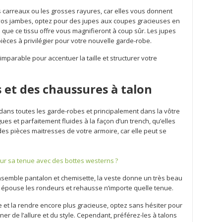
s carreaux ou les grosses rayures, car elles vous donnent
os jambes, optez pour des jupes aux coupes gracieuses en
 que ce tissu offre vous magnifieront à coup sûr. Les jupes
èces à privilégier pour votre nouvelle garde-robe.
mparable pour accentuer la taille et structurer votre
 et des chaussures à talon
dans toutes les garde-robes et principalement dans la vôtre
ues et parfaitement fluides à la façon d’un trench, qu’elles
des pièces maitresses de votre armoire, car elle peut se
r sa tenue avec des bottes westerns ?
semble pantalon et chemisette, la veste donne un très beau
lle épouse les rondeurs et rehausse n’importe quelle tenue.
e et la rendre encore plus gracieuse, optez sans hésiter pour
ner de l’allure et du style. Cependant, préférez-les à talons