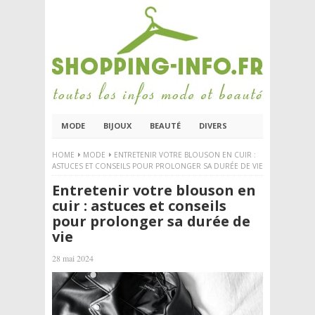
MODE
BIJOUX
BEAUTÉ
DIVERS
HOME
MODE
ENTRETENIR VOTRE BLOUSON EN CUIR :
ASTUCES ET CONSEILS POUR PROLONGER SA DURÉE DE VIE
Entretenir votre blouson en
cuir : astuces et conseils
pour prolonger sa durée de
vie
28 mai 2024