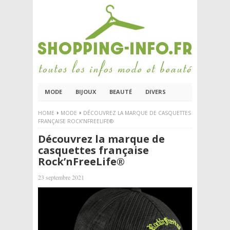
MODE
BIJOUX
BEAUTÉ
DIVERS
HOME
MODE
DÉCOUVREZ LA MARQUE DE CASQUETTES
FRANÇAISE ROCK’NFREELIFE®
Découvrez la marque de
casquettes française
Rock’nFreeLife®
23 septembre 2021