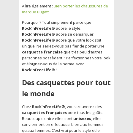
A lire également :
Bien porter les chaussures de
marque Bugatti
Pourquoi ? Tout simplement parce que
Rock’nFreeLife®
adore le style.
Rock’nFreeLife®
adore se démarquer.
Rock’nFreeLife®
adore que votre look soit
unique. Ne seriez-vous pas fier de porter une
casquette française
que très peu d’autres
personnes possèdent ? Perfectionnez votre look
et éloignez-vous de la norme avec
Rock’nFreeLife®
!
Des casquettes pour tout
le monde
Chez
Rock’nFreeLife®
, vous trouverez des
casquettes françaises
pour tous les goûts.
Beaucoup d’entre elles sont
unisexes
, elles
conviennent en effet aussi bien aux hommes
qu’aux femmes. C’est vrai pour le style et le