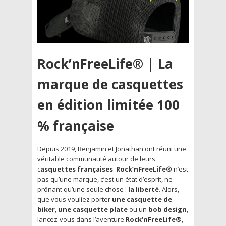
Rock’nFreeLife® | La
marque de casquettes
en édition limitée 100
% française
Depuis 2019, Benjamin et Jonathan ont réuni une
véritable communauté autour de leurs
c
asquettes françaises
.
Rock’nFreeLife®
n’est
pas qu’une marque, c’est un état d’esprit, ne
prônant qu’une seule chose :
la liberté
. Alors,
que vous vouliez porter
une casquette de
biker
,
une casquette plate
ou un
bob design
,
lancez-vous dans l’aventure
Rock’nFreeLife®
,